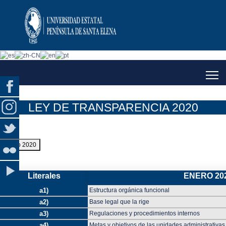
LEY DE TRANSPARENCIA 2020
Enero 2020
Literales
ENERO 20
a1)
Estructura orgánica funcional
a2)
Base legal que la rige
a3)
Regulaciones y procedimientos internos
a4)
Metas y objetivos de las unidades administrativas