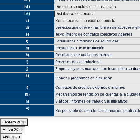
Directorio completo de la institución
b1)
b2)
Distributivo de personal
c)
Remuneración mensual por puesto
d)
Servicios que ofrece y las formas de acceder a el
e)
Texto íntegro de contratos colectivos vigentes
f)
Formularios o formatos de solicitudes
g)
Presupuesto de la institución
h)
Resultados de auditorías internas
i)
Procesos de contrataciones
j)
Empresas y personas que han incumplido contrat
k)
Planes y programas en ejecución
l)
Contratos de créditos externos e internos
m)
Mecanismos de rendición de cuentas a la ciudad
n)
Viáticos, informes de trabajo y justificativos
o)
Responsable de atender la información pública de
Febrero 2020
Marzo 2020
Abril 2020