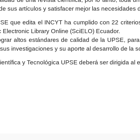
de sus artículos y satisfacer mejor las necesidades 
PSE que edita el INCYT ha cumplido con 22 criterios
ic Electronic Library Online (SciELO) Ecuador.
ar altos estándares de calidad de la UPSE, para c
us investigaciones y su aporte al desarrollo de la s
entífica y Tecnológica UPSE deberá ser dirigida al e
LOGIA CURSO 2023-24”