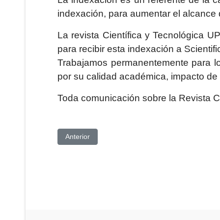
indexación, para aumentar el alcance 
La revista Científica y Tecnológica U
para recibir esta indexación a Scientif
Trabajamos permanentemente para logr
por su calidad académica, impacto de s
Toda comunicación sobre la Revista Ci
Artículo anterior: “SEMINARIOS DE MALHERBO
Anterior