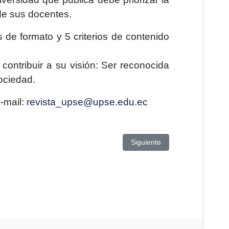
de sus docentes.
 de formato y 5 criterios de contenido
ontribuir a su visión: Ser reconocida
ociedad.
-mail:
revista_upse@upse.edu.ec
Artículo siguiente: SE IN
Siguiente