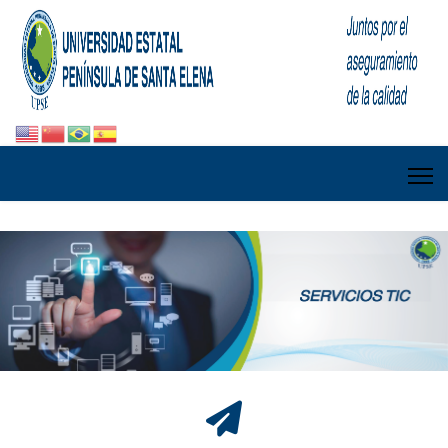
fa
fa-
send