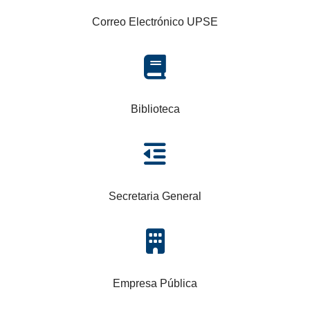
Correo Electrónico UPSE
fa
fa-
book
Biblioteca
fa
fa-
dedent
Secretaria General
fa
fa-
building
Empresa Pública