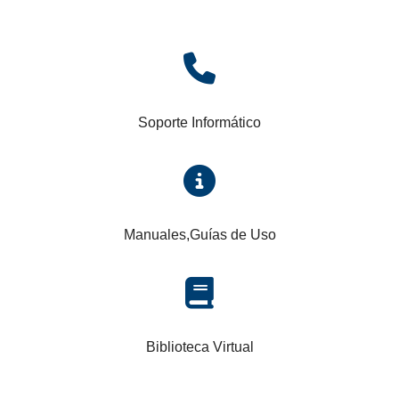
fa
fa-
phone
Soporte Informático
fa
fa-
info-
circle
Manuales,Guías de Uso
fa
fa-
book
Biblioteca Virtual