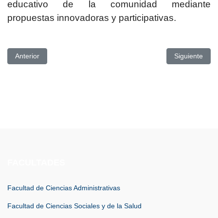
educativo de la comunidad mediante
propuestas innovadoras y participativas.
Artículo anterior: CONVOCATORIA DE MOVILIDAD ESTUDIA
Artículo si
Anterior
Siguiente
FACULTADES
Facultad de Ciencias Administrativas
Facultad de Ciencias Sociales y de la Salud