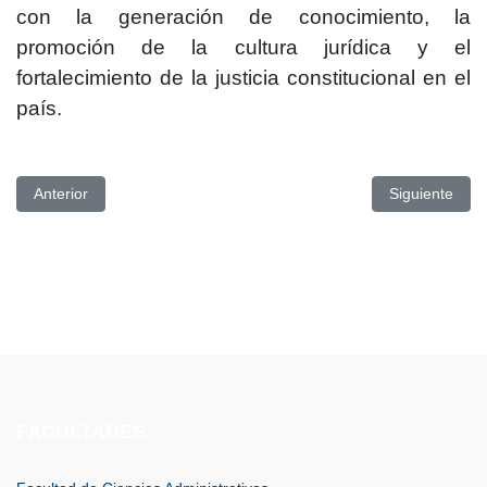
con la generación de conocimiento, la
promoción de la cultura jurídica y el
fortalecimiento de la justicia constitucional en el
país.
Artículo anterior: UPSE FORTALECE LA INCLUSIÓN EDUCATI
Artículo si
Anterior
Siguiente
FACULTADES