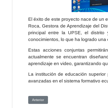
El éxito de este proyecto nace de un 
Roca, Gestora de Aprendizaje del Dist
principal entre la UPSE, el distrit
conocimientos, lo que ha logrado una 
Estas acciones conjuntas permitirá
actualmente se encuentran diseñan
aprendizaje en video, garantizando qu
La institución de educación superior 
avanzadas en el sistema formativo ecu
Artículo anterior: PROYECTO DE VINCULACI
Anterior