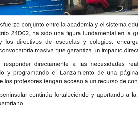
esfuerzo conjunto entre la academia y el sistema edu
rito 24D02, ha sido una figura fundamental en la g
o y los directivos de escuelas y colegios, encarg
convocatoria masiva que garantiza un impacto directo
n responder directamente a las necesidades reale
do y programando el Lanzamiento de una página 
e los profesores tengan acceso a un recurso de con
peninsular continúa fortaleciendo y aportando a la
atoriano.
ÓN DE LA UPSE FORTALECE LA INFRAESTRUCTURA DEPORTIVA UNIV