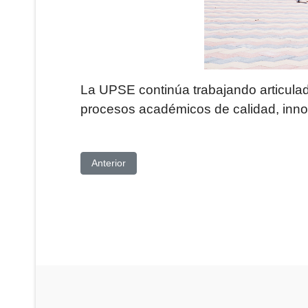
La UPSE continúa trabajando articula
procesos académicos de calidad, innov
Artículo anterior: UPSE FORTALECE VÍNCU
Anterior