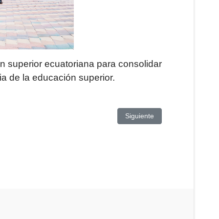
 superior ecuatoriana para consolidar
a de la educación superior.
Artículo siguiente: CONV
Siguiente