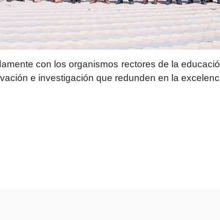
damente con los organismos rectores de la educación
ación e investigación que redunden en la excelenci
LOS ACADÉMICOS CON DELEGACIÓN DE LA ESPOCH SEDE ORELLANA