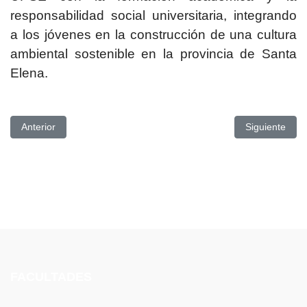
responsabilidad social universitaria, integrando
a los jóvenes en la construcción de una cultura
ambiental sostenible en la provincia de Santa
Elena.
Artículo anterior: UPSE PRESENTÓ AVANCES DE PROYECTO
Artículo si
Anterior
Siguiente
FACULTADES