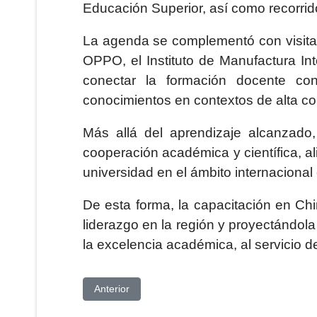
Educación Superior, así como recorrido
La agenda se complementó con visitas
OPPO, el Instituto de Manufactura In
conectar la formación docente con 
conocimientos en contextos de alta com
Más allá del aprendizaje alcanzad
cooperación académica y científica, al
universidad en el ámbito internaciona
De esta forma, la capacitación en Ch
liderazgo en la región y proyectándol
la excelencia académica, al servicio de
Artículo anterior: UPSE CONMEMORÓ EL DÍA
Anterior