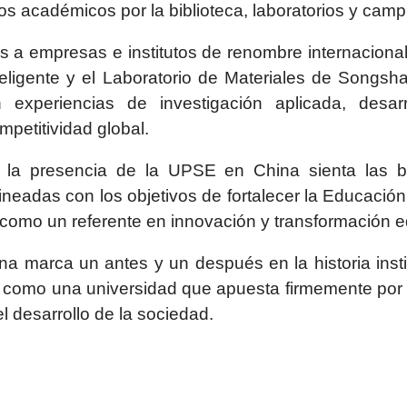
s académicos por la biblioteca, laboratorios y campu
 a empresas e institutos de renombre internacional,
teligente y el Laboratorio de Materiales de Songsh
experiencias de investigación aplicada, desarr
petitividad global.
o, la presencia de la UPSE en China sienta las 
ineadas con los objetivos de fortalecer la Educación
l como un referente en innovación y transformación e
ina marca un antes y un después en la historia inst
a como una universidad que apuesta firmemente por la
l desarrollo de la sociedad.
 MUNDIAL DE LA PREVENCIÓN DEL SUICIDIO CON EL CONVERSATORI