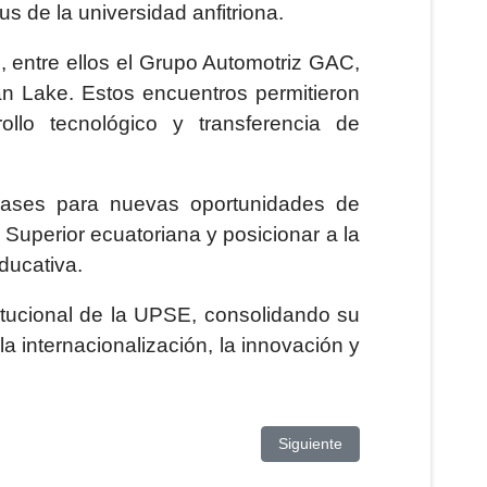
s de la universidad anfitriona.
 entre ellos el Grupo Automotriz GAC,
an Lake. Estos encuentros permitieron
ollo tecnológico y transferencia de
bases para nuevas oportunidades de
 Superior ecuatoriana y posicionar a la
ducativa.
itucional de la UPSE, consolidando su
 internacionalización, la innovación y
O UN CAFÉ POR LA VIDA
Artículo siguiente: UPSE
Siguiente