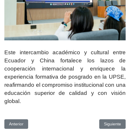
Este intercambio académico y cultural entre
Ecuador y China fortalece los lazos de
cooperación internacional y enriquece la
experiencia formativa de posgrado en la UPSE,
reafirmando el compromiso institucional con una
educación superior de calidad y con visión
global.
Artículo anterior: CARRERA DE EDUCACIÓN INICIAL SOCIAL
Artículo si
Anterior
Siguiente